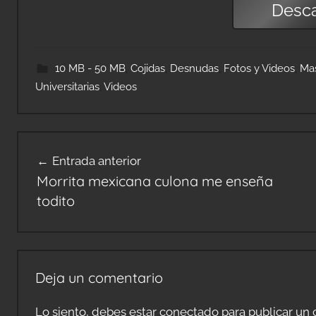
Desc
10 MB - 50 MB
,
Cojidas
,
Desnudas
,
Fotos y Videos
,
Ma
Universitarias
,
Videos
Navegación
Entrada anterior
de
Morrita mexicana culona me enseña
entradas
todito
Deja un comentario
Lo siento, debes estar
conectado
para publicar un 