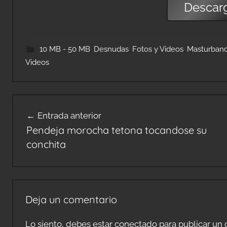
Descar
10 MB - 50 MB
,
Desnudas
,
Fotos y Videos
,
Masturban
Videos
Navegación
Entrada anterior
de
Pendeja morocha tetona tocandose su
entradas
conchita
Deja un comentario
Lo siento, debes estar
conectado
para publicar un 