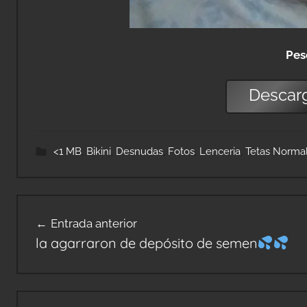
Pes
Descar
<1 MB
,
Bikini
,
Desnudas
,
Fotos
,
Lenceria
,
Tetas Norma
Navegación
Entrada anterior
de
la agarraron de depósito de semen
entradas