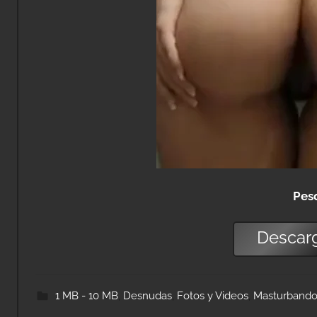
Pes
Descar
1 MB - 10 MB
,
Desnudas
,
Fotos y Videos
,
Masturband