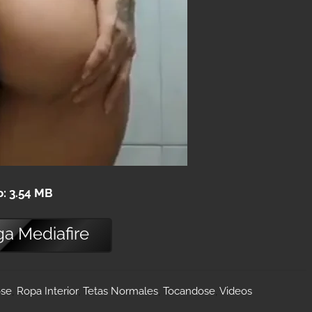
o: 3.54 MB
ga
Mediafire
ose
,
Ropa Interior
,
Tetas Normales
,
Tocandose
,
Videos