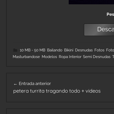
Pes
Desc
10 MB - 50 MB
,
Bailando
,
Bikini
,
Desnudas
,
Fotos
,
Foto
Masturbandose
,
Modelos
,
Ropa Interior
,
Semi Desnudas
,
Navegación
Entrada anterior
de
petera turrita tragando todo + videos
entradas