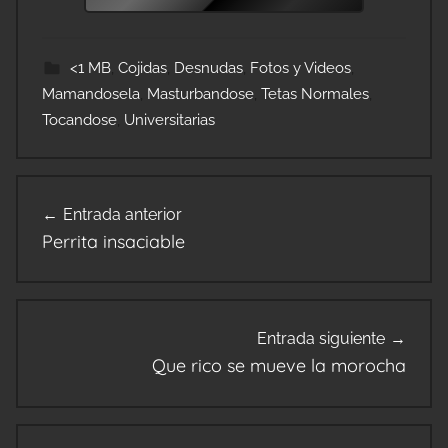
<1 MB
,
Cojidas
,
Desnudas
,
Fotos y Videos
,
Mamandosela
,
Masturbandose
,
Tetas Normales
,
Tocandose
,
Universitarias
Navegación
Entrada anterior
de
Perrita insaciable
entradas
Entrada siguiente
Que rico se mueve la morocha