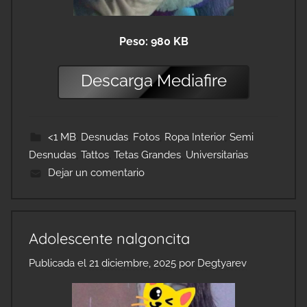
Peso: 980 KB
Descarga
Mediafire
<1 MB
,
Desnudas
,
Fotos
,
Ropa Interior
,
Semi
Desnudas
,
Tattos
,
Tetas Grandes
,
Universitarias
Dejar un comentario
Adolescente nalgoncita
Publicada el
21 diciembre, 2025
por
Degtyarev