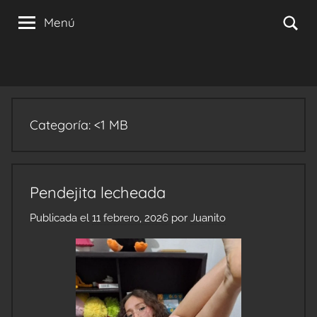
Saltar
Se
Menú
al
contenido
Categoría:
<1 MB
Pendejita lecheada
Publicada el
11 febrero, 2026
por
Juanito