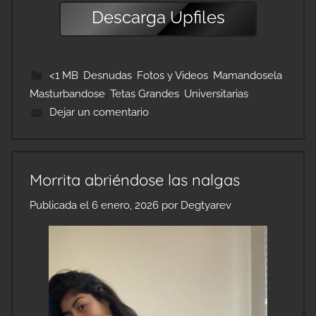
Descarga
Upfiles
<1 MB
,
Desnudas
,
Fotos y Videos
,
Mamandosela
,
Masturbandose
,
Tetas Grandes
,
Universitarias
Dejar un comentario
Morrita abriéndose las nalgas
Publicada el
6 enero, 2026
por
Degtyarev