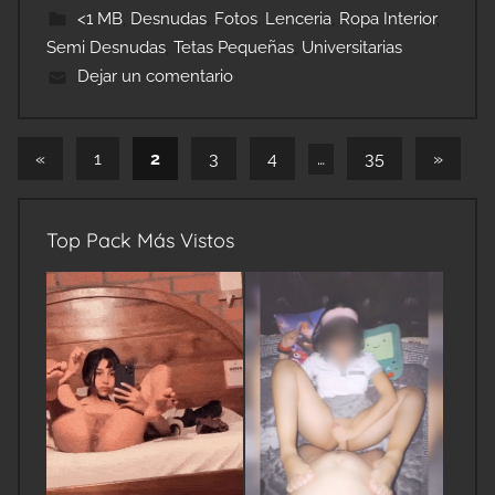
<1 MB
,
Desnudas
,
Fotos
,
Lenceria
,
Ropa Interior
,
Semi Desnudas
,
Tetas Pequeñas
,
Universitarias
Dejar un comentario
Navegación
Entradas
Entrad
«
1
2
3
4
…
35
»
anteriores
siguien
de
entradas
Top Pack Más Vistos