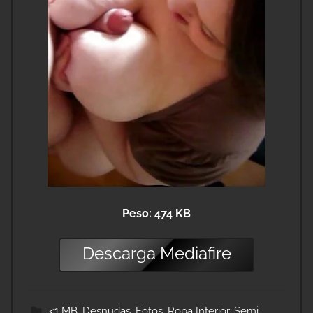
Peso: 474 KB
Descarga
Mediafire
<1 MB
,
Desnudas
,
Fotos
,
Ropa Interior
,
Semi