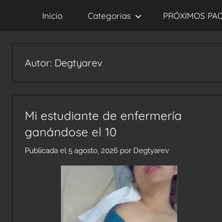
Saltar
Inicio
Categorias
PRÓXIMOS PA
al
contenido
Autor:
Degtyarev
Mi estudiante de enfermería
ganándose el 10
Publicada el
5 agosto, 2026
por
Degtyarev