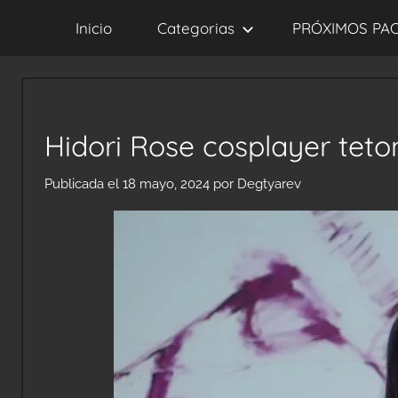
Saltar
Inicio
Categorias
PRÓXIMOS PA
al
contenido
Hidori Rose cosplayer teto
Publicada el
18 mayo, 2024
por
Degtyarev